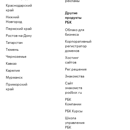
рекламы
Краснодарский
край
Другие
Нижний
продукты
Новгород
РБК
Пермский край
Облако для
бизнеса
Ростов-на-Дону
Корпоративный
Татарстан
регистратор
Тюмень
доменов
Черноземье
Хостинг
сайтов
Кавказ
Рег.решения
Карелия
Знакомства
Мурманск
Сайт
Приморский
знакомств
край
podbor.ru
РБК
Компании
РБК Курсы
Школа
управления
РБК