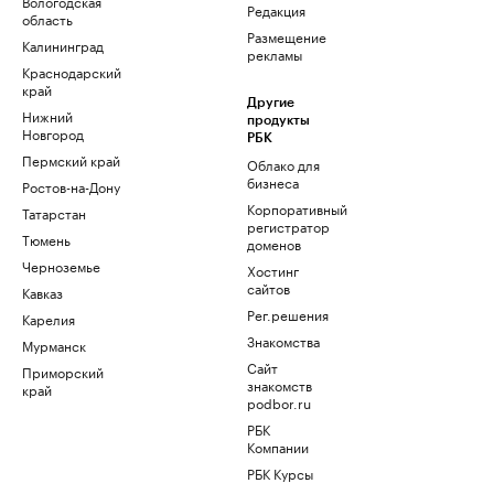
Вологодская
Редакция
область
Размещение
Калининград
рекламы
Краснодарский
край
Другие
Нижний
продукты
Новгород
РБК
Пермский край
Облако для
бизнеса
Ростов-на-Дону
Корпоративный
Татарстан
регистратор
Тюмень
доменов
Черноземье
Хостинг
сайтов
Кавказ
Рег.решения
Карелия
Знакомства
Мурманск
Сайт
Приморский
знакомств
край
podbor.ru
РБК
Компании
РБК Курсы