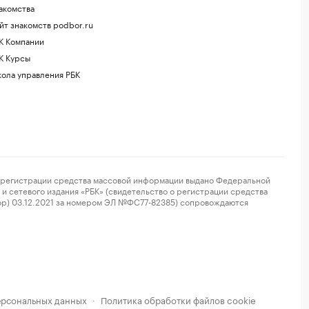
акомства
йт знакомств podbor.ru
К Компании
К Курсы
ола управления РБК
регистрации средства массовой информации выдано Федеральной
и сетевого издания «РБК» (свидетельство о регистрации средства
ор) 03.12.2021 за номером ЭЛ №ФС77-82385) сопровождаются
ерсональных данных
Политика обработки файлов cookie
·