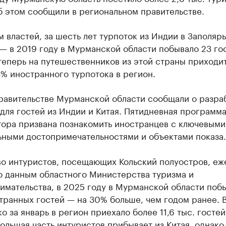
б этом сообщили в региональном правительстве.
 властей, за шесть лет турпоток из Индии в Заполяр
 — в 2019 году в Мурманской области побывало 23 гос
теперь на путешественников из этой страны приходи
% иностранного турпотока в регион.
правительстве Мурманской области сообщали о разра
для гостей из Индии и Китая. Пятидневная программа
тора призвана познакомить иностранцев с ключевыми
ьными достопримечательностями и объектами показа.
во интуристов, посещающих Кольский полуостров, еж
о данным областного Министерства туризма и
имательства, в 2025 году в Мурманской области поб
транных гостей — на 30% больше, чем годом ранее. 
ко за январь в регион приехало более 11,6 тыс. гостей
ольшая часть интуристов прибывает из Китая, однако