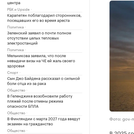
центра
РБК и Upside
Карапетян поблагодарил сторонников,
посещавших его во время ареста
Политика
Зеленский заявил о почти полном
отсутствии целых тепловых
электростанций
Политика
Мельникова заявила, что после
невыдачи визы на ЧЕ ей жаль своего
здоровья
Спорт
Сын Джо Байдена рассказал о сильной
боли отца из-за рака
Общество
В Геленджике возобновили работу
пляжей после отмены режима
опасности БПЛА
Общество
В Финляндии с марта 2027 года введут
Фото: gov-
экзамен на гражданство
Общество
В 2025 го