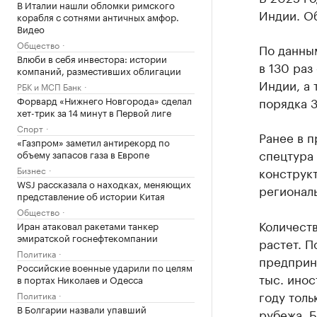
В Италии нашли обломки римского
Индии. О
корабля с сотнями античных амфор.
Видео
Общество
По данным
Влюби в себя инвестора: истории
в 130 раз
компаний, разместивших облигации
Индии, а 
РБК и МСП Банк
Форвард «Нижнего Новгорода» сделал
порядка 3
хет-трик за 14 минут в Первой лиге
Спорт
Ранее в 
«Газпром» заметил антирекорд по
спецтура 
объему запасов газа в Европе
Бизнес
конструк
WSJ рассказала о находках, меняющих
регионал
представление об истории Китая
Общество
Количест
Иран атаковал ракетами танкер
эмиратской госнефтекомпании
растет. П
Политика
предприн
Российские военные ударили по целям
тыс. инос
в портах Николаев и Одесса
году толь
Политика
В Болгарии назвали упавший
рубежа. Б