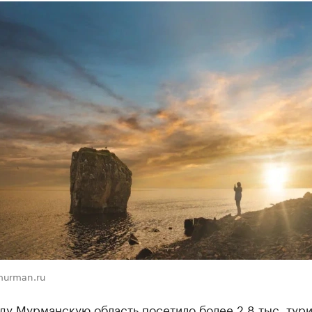
murman.ru
ду Мурманскую область посетило более 2,8 тыс. тури