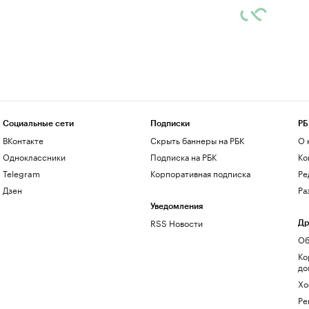
Социальные сети
Подписки
РБ
ВКонтакте
Скрыть баннеры на РБК
О 
Одноклассники
Подписка на РБК
Ко
Telegram
Корпоративная подписка
Ре
Дзен
Ра
Уведомления
RSS Новости
Др
Об
Ко
до
Хо
Ре