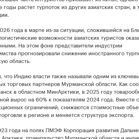
 годы растет турпоток из других азиатских стран, в 
дии.
026 года в марте из-за ситуации, сложившейся на Б
логистические возможности азиатских туристов оказ
нными. На этом фоне представители индустрии
имства прогнозировали снижение иностранного турпо
ую область.
, что Индию власти также называли одним из ключев
ых торговых партнеров Мурманской области. Как со
анск в областном МинАрктики, в 2025 году товарооб
ной вырос на 60% к показателям 2024 года. Вместе с
кционных ограничений, снижаются стоимостные объ
орговли в регионе и меняется структура экспорта.
023 года на полях ПМЭФ Корпорация развития Дальне
 Арктики, правительство Мурманской области и инди