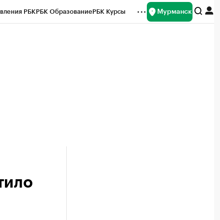
Мурманск
вления РБК
РБК Образование
РБК Курсы
рейтинги
Франшизы
Газета
ок наличной валюты
тило