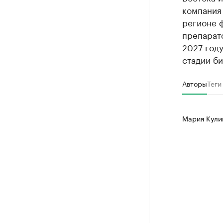
компания
регионе 
препарато
2027 году
стадии би
Авторы
Теги
Мария Кул