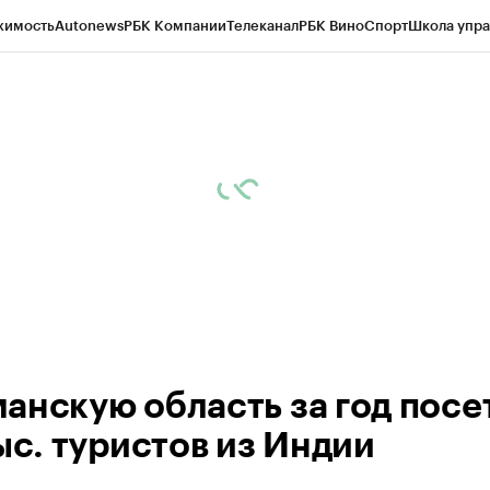
жимость
Autonews
РБК Компании
Телеканал
РБК Вино
Спорт
Школа упра
ипто
РБК Бизнес-среда
Дискуссионный клуб
Исследования
Кредитные 
рагентов
Политика
Экономика
Бизнес
Технологии и медиа
Финансы
Рын
анскую область за год посе
ыс. туристов из Индии