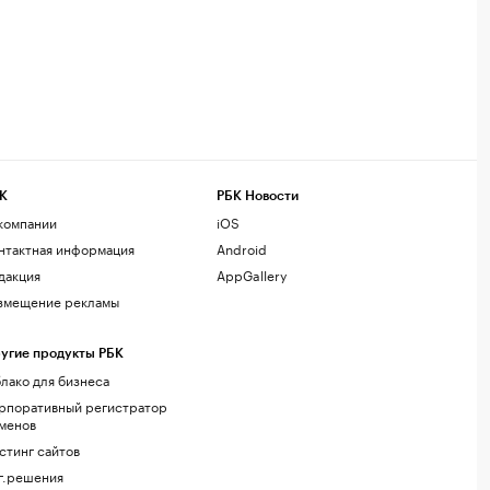
К
РБК Новости
компании
iOS
нтактная информация
Android
дакция
AppGallery
змещение рекламы
угие продукты РБК
лако для бизнеса
рпоративный регистратор
менов
стинг сайтов
г.решения