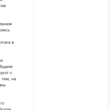
том
лижнем
ались
тока в
ых
общали
орот с
 тем, на
емы
го
йская