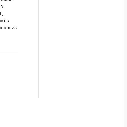
 в
ц
ию в
ышел из