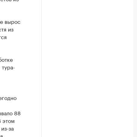
ье вырос
тя из
тся
ботке
 тура-
егодно
ывало 88
В этом
 из-за
 в