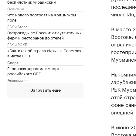
беспилотник украинским
последние
Политика
числе Ин
Что нового построят на Ходынском
поле
РБК и Stone
В марте 2
Гастрогиды по России: от аутентичных
Востоке, 
ферм и ресторанов до отелей
ограниче
РБК и РСХБ
«Балтика» обыграла «Крылья Советов»
гостепри
в матче РПЛ
Мурманск
Спорт
Евросоюз нарастил импорт
Напомним
российского СПГ
Экономика
зарубежн
РБК Мурм
Загрузить еще
этой стра
фоне сан
внешней т
В июне 2
Востока и