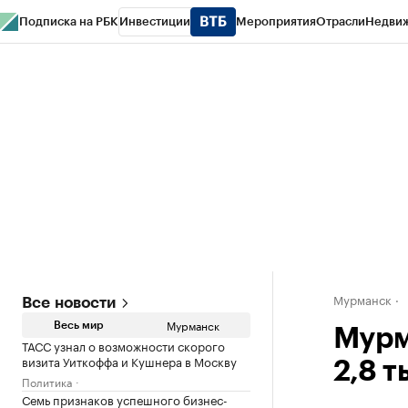
Подписка на РБК
Инвестиции
Мероприятия
Отрасли
Недви
РБК Life
Тренды
Визионеры
Национальные проекты
Город
Стиль
Кр
Спецпроекты СПб
Конференции СПб
Спецпроекты
Проверка конт
Мурманск
Все новости
Мурманск
Весь мир
Мурм
ТАСС узнал о возможности скорого
визита Уиткоффа и Кушнера в Москву
2,8 т
Политика
Семь признаков успешного бизнес-