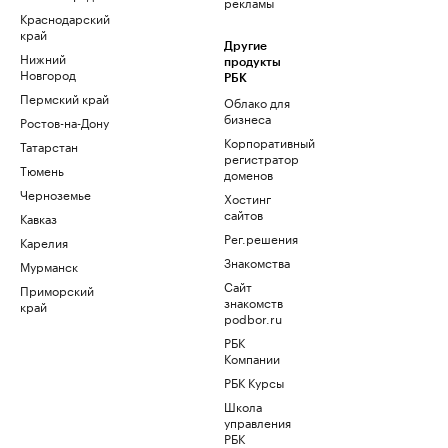
рекламы
Краснодарский
край
Другие
Нижний
продукты
Новгород
РБК
Пермский край
Облако для
бизнеса
Ростов-на-Дону
Корпоративный
Татарстан
регистратор
Тюмень
доменов
Черноземье
Хостинг
сайтов
Кавказ
Рег.решения
Карелия
Знакомства
Мурманск
Сайт
Приморский
знакомств
край
podbor.ru
РБК
Компании
РБК Курсы
Школа
управления
РБК