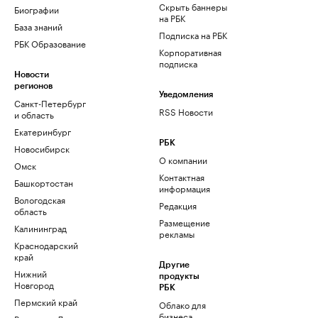
Скрыть баннеры
Биографии
на РБК
База знаний
Подписка на РБК
РБК Образование
Корпоративная
подписка
Новости
регионов
Уведомления
Санкт-Петербург
RSS Новости
и область
Екатеринбург
РБК
Новосибирск
О компании
Омск
Контактная
Башкортостан
информация
Вологодская
Редакция
область
Размещение
Калининград
рекламы
Краснодарский
край
Другие
Нижний
продукты
Новгород
РБК
Пермский край
Облако для
бизнеса