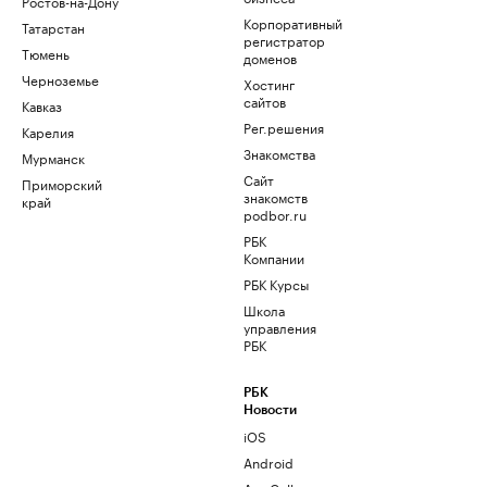
Ростов-на-Дону
Корпоративный
Татарстан
регистратор
Тюмень
доменов
Черноземье
Хостинг
сайтов
Кавказ
Рег.решения
Карелия
Знакомства
Мурманск
Сайт
Приморский
знакомств
край
podbor.ru
РБК
Компании
РБК Курсы
Школа
управления
РБК
РБК
Новости
iOS
Android