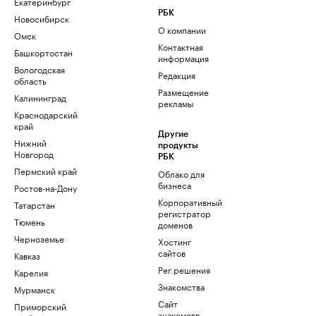
Екатеринбург
РБК
Новосибирск
О компании
Омск
Контактная
Башкортостан
информация
Вологодская
Редакция
область
Размещение
Калининград
рекламы
Краснодарский
край
Другие
Нижний
продукты
Новгород
РБК
Пермский край
Облако для
бизнеса
Ростов-на-Дону
Корпоративный
Татарстан
регистратор
Тюмень
доменов
Черноземье
Хостинг
сайтов
Кавказ
Рег.решения
Карелия
Знакомства
Мурманск
Сайт
Приморский
знакомств