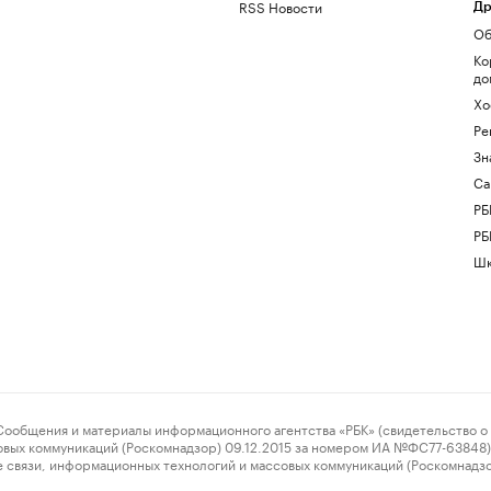
RSS Новости
Др
Об
Ко
до
Хо
Ре
Зн
Са
РБ
РБ
Шк
ения и материалы информационного агентства «РБК» (свидетельство о 
овых коммуникаций (Роскомнадзор) 09.12.2015 за номером ИА №ФС77-63848) 
 связи, информационных технологий и массовых коммуникаций (Роскомнадз