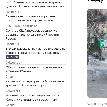
В США анонсировали новую мирную
сделку с Ираном «сегодня или завтра»
Политика
Зачем инвестировать в торговые
пространства на первых этажах
РБК и ПИК Серия плюс
Сенатор США предрек обеднение
американцев из-за санкций против
России
Политика
В вузах рассказали, как прошла одна из
«самых жарких» приемных кампаний
РАДИО
Общество
СКА обменял канадского легионера в
«Салават Юлаев»
Спорт
Какие улицы перекроют в Москве из-за
триатлона 8 августа. Карта
Общество
Мельникова назвала мерзким отказ
Хорватии в выдаче виз россиянам
Фото: citym
Спорт