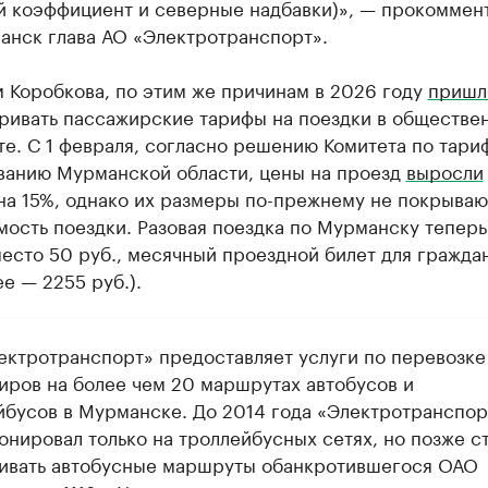
й коэффициент и северные надбавки)», — прокоммен
анск глава АО «Электротранспорт».
 Коробкова, по этим же причинам в 2026 году
пришл
ривать пассажирские тарифы на поездки в обществе
е. С 1 февраля, согласно решению Комитета по тари
ванию Мурманской области, цены на проезд
выросли
на 15%, однако их размеры по-прежнему не покрываю
ость поездки. Разовая поездка по Мурманску теперь
место 50 руб., месячный проездной билет для гражда
ее — 2255 руб.).
ектротранспорт» предоставляет услуги по перевозке
иров на более чем 20 маршрутах автобусов и
йбусов в Мурманске. До 2014 года «Электротранспор
онировал только на троллейбусных сетях, но позже с
ивать автобусные маршруты обанкротившегося ОАО