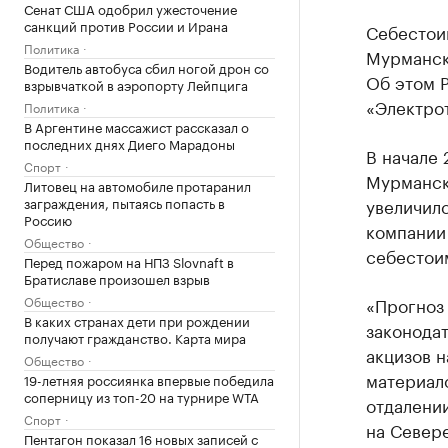
Сенат США одобрил ужесточение
санкций против России и Ирана
Себестои
Политика
Мурманск
Водитель автобуса сбил ногой дрон со
Об этом 
взрывчаткой в аэропорту Лейпцига
«Электро
Политика
В Аргентине массажист рассказал о
последних днях Диего Марадоны
В начале 
Спорт
Мурманс
Литовец на автомобиле протаранил
заграждения, пытаясь попасть в
увеличилс
Россию
компании
Общество
себестои
Перед пожаром на НПЗ Slovnaft в
Братиславе произошел взрыв
Общество
«Прогноз 
В каких странах дети при рождении
законодат
получают гражданство. Карта мира
акцизов н
Общество
материало
19-летняя россиянка впервые победила
соперницу из топ-20 на турнире WTA
отдалении
Спорт
на Севере
Пентагон показал 16 новых записей с