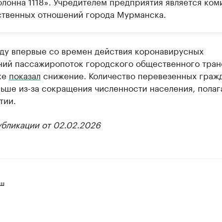
олонна 1118». Учредителем предприятия является ком
твенных отношений города Мурманска.
оду впервые со времен действия коронавирусных
ний пассажиропоток городского общественного тран
ке
показал
снижение. Количество перевезенных граж
ьше из-за сокращения численности населения, полаг
тии.
убликации от 02.02.2026
иш