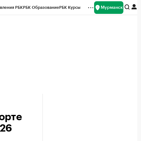
Мурманск
вления РБК
РБК Образование
РБК Курсы
рейтинги
Франшизы
Газета
ок наличной валюты
орте
026