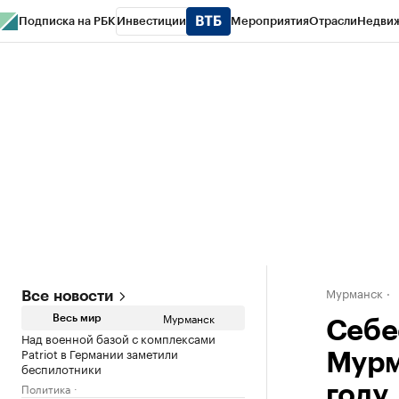
Подписка на РБК
Инвестиции
Мероприятия
Отрасли
Недви
РБК Life
Тренды
Визионеры
Национальные проекты
Город
Стиль
Кр
Спецпроекты СПб
Конференции СПб
Спецпроекты
Проверка конт
Мурманск
Все новости
Мурманск
Весь мир
Себе
Над военной базой с комплексами
Patriot в Германии заметили
Мурм
беспилотники
Политика
году