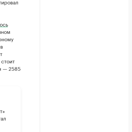
тировал
ось
нном
фному
в
т
 стоит
н — 2585
т»
тал