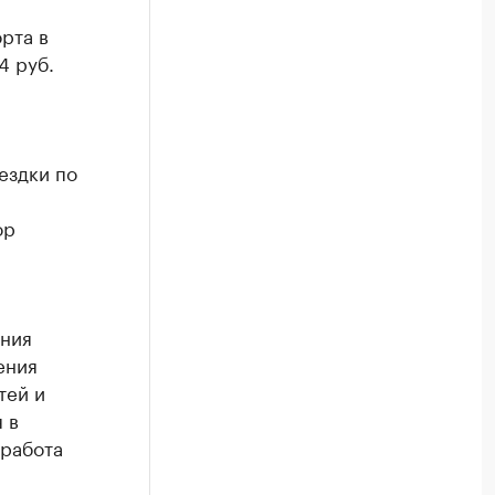
рта в
4 руб.
ездки по
ор
ения
ения
тей и
 в
 работа