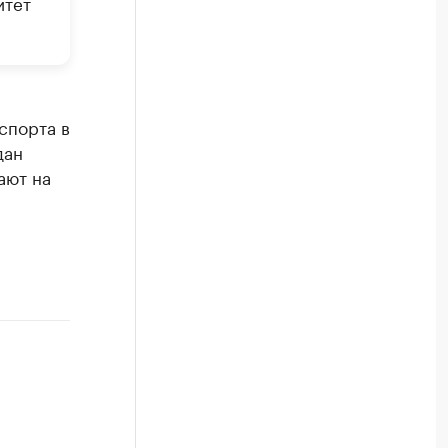
итет
спорта в
дан
ают на