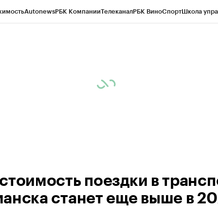
жимость
Autonews
РБК Компании
Телеканал
РБК Вино
Спорт
Школа упра
ипто
РБК Бизнес-среда
Дискуссионный клуб
Исследования
Кредитные 
рагентов
Политика
Экономика
Бизнес
Технологии и медиа
Финансы
Рын
стоимость поездки в трансп
анска станет еще выше в 2