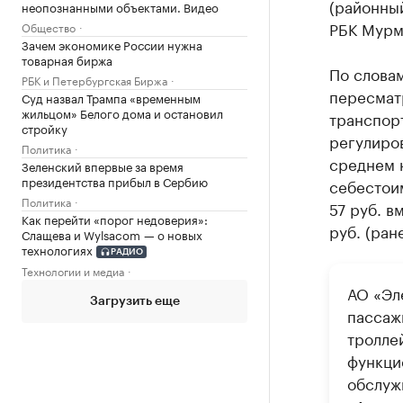
(районны
неопознанными объектами. Видео
РБК Мурм
Общество
Зачем экономике России нужна
товарная биржа
По словам
РБК и Петербургская Биржа
пересмат
Суд назвал Трампа «временным
жильцом» Белого дома и остановил
транспорт
стройку
регулиро
Политика
среднем 
Зеленский впервые за время
президентства прибыл в Сербию
себестоим
Политика
57 руб. в
Как перейти «порог недоверия»:
руб. (ран
Слащева и Wylsacom — о новых
технологиях
РАДИО
Технологии и медиа
АО «Эл
Загрузить еще
пассаж
тролле
функци
обслуж