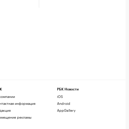
К
РБК Новости
компании
iOS
нтактная информация
Android
дакция
AppGallery
змещение рекламы