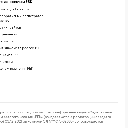
угие продукты РБК
лако для бизнеса
рпоративный регистратор
менов
стинг сайтов
г.решения
акомства
йт знакомств podbor.ru
К Компании
К Курсы
ола управления РБК
регистрации средства массовой информации выдано Федеральной
и сетевого издания «РБК» (свидетельство о регистрации средства
ор) 03.12.2021 за номером ЭЛ №ФС77-82385) сопровождаются