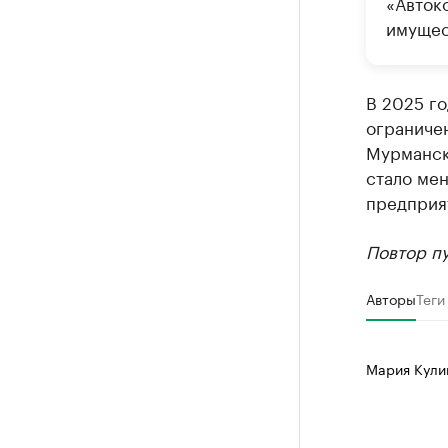
«Авток
имущес
В 2025 г
ограниче
Мурманс
стало мен
предприя
Повтор п
Авторы
Теги
Мария Кул