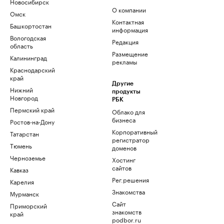
Новосибирск
О компании
Омск
Контактная
Башкортостан
информация
Вологодская
Редакция
область
Размещение
Калининград
рекламы
Краснодарский
край
Другие
Нижний
продукты
Новгород
РБК
Пермский край
Облако для
бизнеса
Ростов-на-Дону
Корпоративный
Татарстан
регистратор
Тюмень
доменов
Черноземье
Хостинг
сайтов
Кавказ
Рег.решения
Карелия
Знакомства
Мурманск
Сайт
Приморский
знакомств
край
podbor.ru