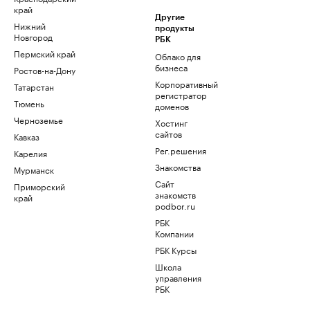
край
Другие
Нижний
продукты
Новгород
РБК
Пермский край
Облако для
бизнеса
Ростов-на-Дону
Корпоративный
Татарстан
регистратор
Тюмень
доменов
Черноземье
Хостинг
сайтов
Кавказ
Рег.решения
Карелия
Знакомства
Мурманск
Сайт
Приморский
знакомств
край
podbor.ru
РБК
Компании
РБК Курсы
Школа
управления
РБК