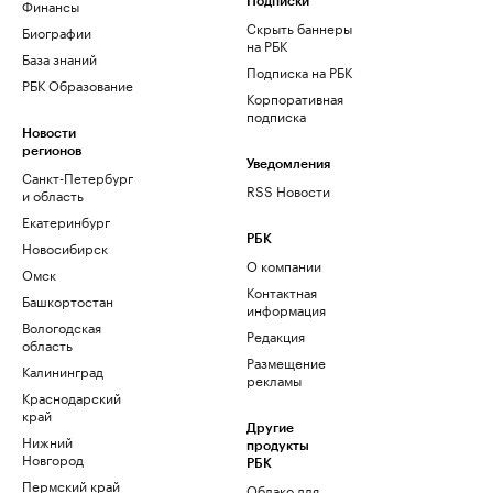
Финансы
Подписки
Скрыть баннеры
Биографии
на РБК
База знаний
Подписка на РБК
РБК Образование
Корпоративная
подписка
Новости
регионов
Уведомления
Санкт-Петербург
RSS Новости
и область
Екатеринбург
РБК
Новосибирск
О компании
Омск
Контактная
Башкортостан
информация
Вологодская
Редакция
область
Размещение
Калининград
рекламы
Краснодарский
край
Другие
Нижний
продукты
Новгород
РБК
Пермский край
Облако для