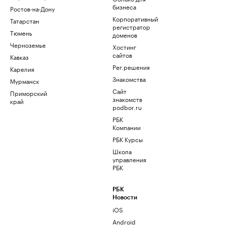
бизнеса
Ростов-на-Дону
Корпоративный
Татарстан
регистратор
Тюмень
доменов
Черноземье
Хостинг
сайтов
Кавказ
Рег.решения
Карелия
Знакомства
Мурманск
Сайт
Приморский
знакомств
край
podbor.ru
РБК
Компании
РБК Курсы
Школа
управления
РБК
РБК
Новости
iOS
Android