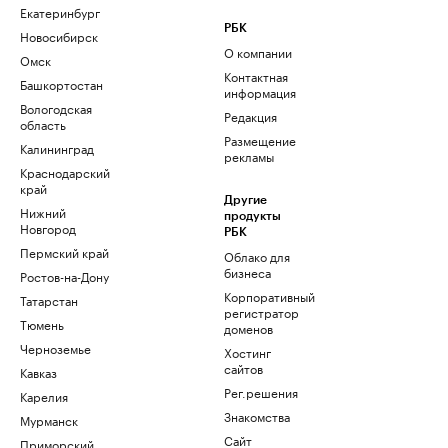
Екатеринбург
РБК
Новосибирск
О компании
Омск
Контактная
Башкортостан
информация
Вологодская
Редакция
область
Размещение
Калининград
рекламы
Краснодарский
край
Другие
Нижний
продукты
Новгород
РБК
Пермский край
Облако для
бизнеса
Ростов-на-Дону
Корпоративный
Татарстан
регистратор
Тюмень
доменов
Черноземье
Хостинг
сайтов
Кавказ
Рег.решения
Карелия
Знакомства
Мурманск
Сайт
Приморский