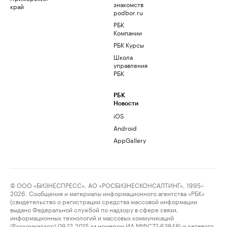
знакомств
край
podbor.ru
РБК
Компании
РБК Курсы
Школа
управления
РБК
РБК
Новости
iOS
Android
AppGallery
© ООО «БИЗНЕСПРЕСС», АО «РОСБИЗНЕСКОНСАЛТИНГ», 1995–
2026. Сообщения и материалы информационного агентства «РБК»
(свидетельство о регистрации средства массовой информации
выдано Федеральной службой по надзору в сфере связи,
информационных технологий и массовых коммуникаций
(Роскомнадзор) 09.12.2015 за номером ИА №ФС77-63848) и сетевого