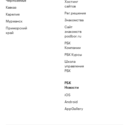
Хостинг
сайтов
Кавказ
Рег.решения
Карелия
Знакомства
Мурманск
Сайт
Приморский
знакомств
край
podbor.ru
РБК
Компании
РБК Курсы
Школа
управления
РБК
РБК
Новости
iOS
Android
AppGallery