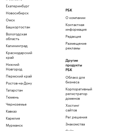
Екатеринбург
РБК
Новосибирск
О компании
Омск
Контактная
Башкортостан
информация
Вологодская
Редакция
область
Размещение
Калининград
рекламы
Краснодарский
край
Другие
Нижний
продукты
Новгород
РБК
Пермский край
Облако для
бизнеса
Ростов-на-Дону
Корпоративный
Татарстан
регистратор
Тюмень
доменов
Черноземье
Хостинг
сайтов
Кавказ
Рег.решения
Карелия
Знакомства
Мурманск
Сайт