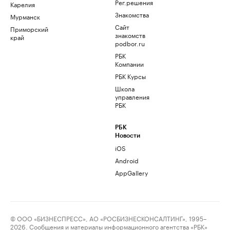
Рег.решения
Карелия
Знакомства
Мурманск
Сайт
Приморский
знакомств
край
podbor.ru
РБК
Компании
РБК Курсы
Школа
управления
РБК
РБК
Новости
iOS
Android
AppGallery
© ООО «БИЗНЕСПРЕСС», АО «РОСБИЗНЕСКОНСАЛТИНГ», 1995–
2026. Сообщения и материалы информационного агентства «РБК»