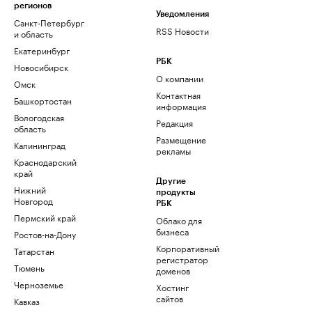
регионов
Уведомления
Санкт-Петербург
RSS Новости
и область
Екатеринбург
РБК
Новосибирск
О компании
Омск
Контактная
Башкортостан
информация
Вологодская
Редакция
область
Размещение
Калининград
рекламы
Краснодарский
край
Другие
Нижний
продукты
Новгород
РБК
Пермский край
Облако для
бизнеса
Ростов-на-Дону
Корпоративный
Татарстан
регистратор
Тюмень
доменов
Черноземье
Хостинг
сайтов
Кавказ