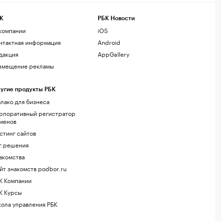
К
РБК Новости
компании
iOS
нтактная информация
Android
дакция
AppGallery
змещение рекламы
угие продукты РБК
лако для бизнеса
рпоративный регистратор
менов
стинг сайтов
г.решения
акомства
йт знакомств podbor.ru
К Компании
К Курсы
ола управления РБК