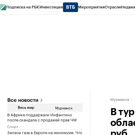
Подписка на РБК
Инвестиции
Мероприятия
Отрасли
Недви
РБК Life
Тренды
Визионеры
Национальные проекты
Город
Стиль
Кр
Спецпроекты СПб
Конференции СПб
Спецпроекты
Проверка конт
Мурманск
Все новости
Мурманск
Весь мир
В ту
В Африке поддержали Инфантино
после скандала с продажей прав ЧМ
облас
Спорт
Запасы газа в Европе на минимуме. Что
руб.