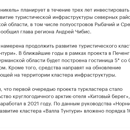
икель» планирует в течение трех лет инвестировать
азвитие туристической инфраструктуры северных рай
й области, в том числе полуостровов Рыбачий и Сре
сообщил глава региона Андрей Чибис.
 намерена продолжить развитие туристического клас
нтури». В ближайшие годы в рамках проекта в Печен
рманской области будет построена гостиница 5* со 
м. Кроме того, средства направят на обновление
ющей на территории кластера инфраструктуры.
 что первой очередью проекта туркластера стало
ство круглогодичного арктик-отеля «Китовый берег»,
аработал в 2021 году. По данным руководства «Норни
азвитие кластера «Валла Тунтури» вложено порядка 