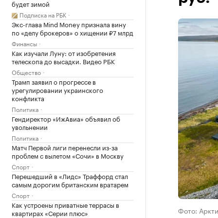
будет зимой
Подписка на РБК
Экс-глава Mind Money признала вину
по «делу брокеров» о хищении ₽7 млрд
Финансы
Как изучали Луну: от изобретения
телескопа до высадки. Видео РБК
Общество
Трамп заявил о прогрессе в
урегулировании украинского
конфликта
Политика
Гендиректор «ИжАвиа» объявил об
увольнении
Политика
Матч Первой лиги перенесли из-за
проблем с вылетом «Сочи» в Москву
Спорт
Перешедший в «Лидс» Траффорд стал
самым дорогим британским вратарем
Спорт
Как устроены приватные террасы в
Фото: Аркти
квартирах «Серии плюс»