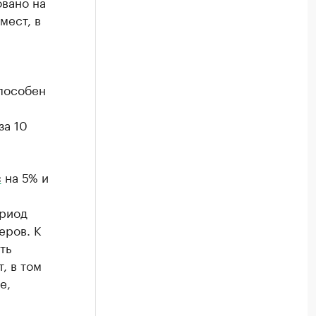
овано на
мест, в
способен
за 10
с
на 5% и
ериод
еров. К
ть
, в том
е,