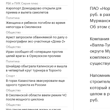
РБК и ПИК Серия плюс
ПАО «Норн
Аэропорт Домодедово открыли для
приема и вылета самолетов
руб. в р
Политика
Мурманско
Женщина и ребенок погибли во время
Об этом 
непогоды в Смоленске
Общество
Арест запросили обвиняемой по делу о
Компания
порнографии экс-участнице «Дома-2»
«Валла-Ту
Общество
округе Му
Иран сообщил об «операции против
целей врага» в Ормузском проливе
комплексо
Политика
существу
Шнайдер обыграла Калинскую и вышла
в четвертый круг турнира в Торонто
Напомним,
Спорт
В горах Казахстана эвакуировали еще
строитель
одного туриста из России
который з
Общество
целом в р
В Смоленской области ввели режим ЧС
руб.
после мощного циклона
Общество
Что такое медленная жизнь и какую