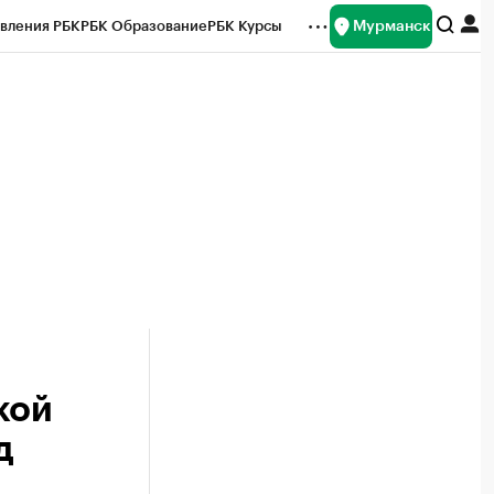
Мурманск
вления РБК
РБК Образование
РБК Курсы
рейтинги
Франшизы
Газета
ок наличной валюты
кой
д