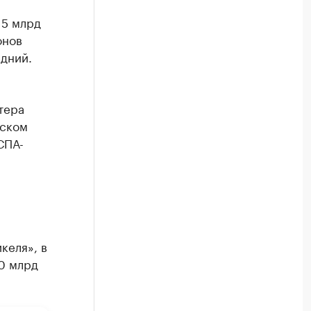
 5 млрд
онов
дний.
тера
гском
СПА-
келя», в
10 млрд