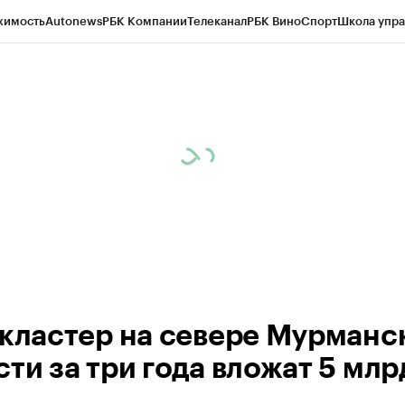
жимость
Autonews
РБК Компании
Телеканал
РБК Вино
Спорт
Школа упра
ипто
РБК Бизнес-среда
Дискуссионный клуб
Исследования
Кредитные 
рагентов
Политика
Экономика
Бизнес
Технологии и медиа
Финансы
Рын
ркластер на севере Мурманс
ти за три года вложат 5 млр