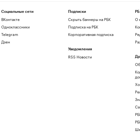
Социальные сети
Подписки
РБ
ВКонтакте
Скрыть баннеры на РБК
О 
Одноклассники
Подписка на РБК
Ко
Telegram
Корпоративная подписка
Ре
Дзен
Ра
Уведомления
RSS Новости
Др
Об
Ко
до
Хо
Ре
Зн
Са
РБ
РБ
Шк