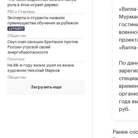
роль в этом играет дерево
«Валла
РБК и Старквуд
Мурман
Эксперты и студенты назвали
преимущества обучения за рубежом
гостин
РАДИО
военно
Общество
проект
Сеул счел санкции Британии против
«Валла
России угрозой своей
энергобезопасности
Политика
По дан
На 88-м году жизни ушел из жизни
зареги
художник Николай Марков
специа
Общество
времен
Загрузить еще
органи
года вы
руб.
Ранее соо