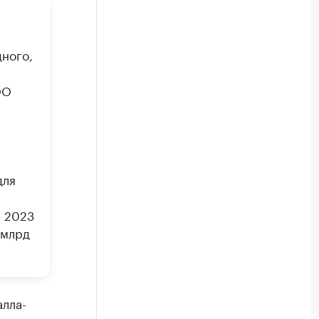
дного,
ОО
для
м 2023
 млрд
алла-