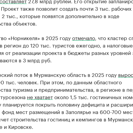
составляет
27,8 млрд рублей. Его открытие запланир
 Проект также позволит создать почти 3 тыс. рабочих 
 2 тыс., которые появятся дополнительно в ходе
ства объектов.
тво «Норникеля» в 2025 году
отмечало
, что кластер 
в регион до 120 тыс. туристов ежегодно, а налоговые
я от реализации проекта в бюджеты разных уровней 
ваются в 3 млрд руб.
еский поток в Мурманскую область в 2025 году
выро
0 тыс. человек. При этом, по данным областного
ства туризма и предпринимательства, в регионе в п
 турсезона
не хватает
около 1,5 тыс. гостиничных ном
у планируется покрыть половину дефицита и расшири
 фонд мест размещений в Заполярье на 600-700 мест
счет строительства гостиниц и кемпингов в Мурманск
е и Кировске.