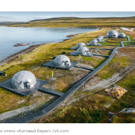
к-отель «Китовый Берег» /vk.com