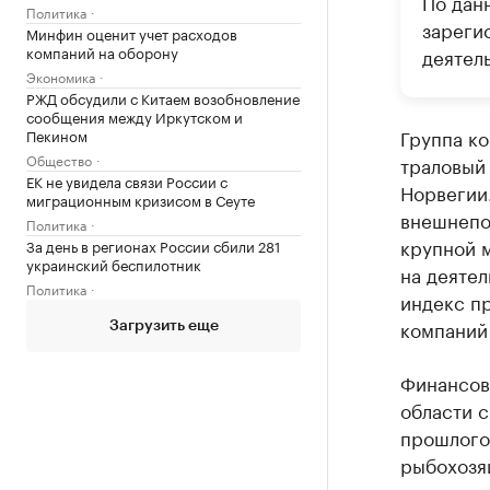
По дан
Политика
зареги
Минфин оценит учет расходов
компаний на оборону
деятел
Экономика
РЖД обсудили с Китаем возобновление
сообщения между Иркутском и
Группа к
Пекином
Общество
траловый 
ЕК не увидела связи России с
Норвегии
миграционным кризисом в Сеуте
внешнепо
Политика
крупной 
За день в регионах России сбили 281
украинский беспилотник
на деяте
Политика
индекс пр
компани
Загрузить еще
Финансов
области 
прошлого
рыбохозя