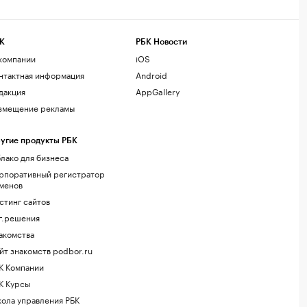
К
РБК Новости
компании
iOS
нтактная информация
Android
дакция
AppGallery
змещение рекламы
угие продукты РБК
лако для бизнеса
рпоративный регистратор
менов
стинг сайтов
г.решения
акомства
йт знакомств podbor.ru
К Компании
К Курсы
ола управления РБК