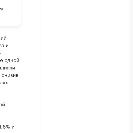
»
ом
кий
а и
о
е одной
влияли
 снизив
лях
ой
1,8% и