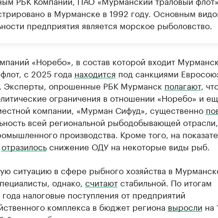
ным РБК Компании, ПАО «Мурманский траловый флот
стрировано в Мурманске в 1992 году. Основным вид
ьности предприятия является морское рыболовство.
омпаний «Норебо», в состав которой входит Мурманс
флот, с 2025 года
находится
под санкциями Евросоюз
. Эксперты, опрошенные РБК Мурманск
полагают
, чт
литические ограничения в отношении «Норебо» и ещ
местной компании, «Мурман Сифуд», существенно
по
льность всей региональной рыбодобывающей отрасли,
омышленного производства. Кроме того, на показате
й
отразилось
снижение ОДУ на некоторые виды рыб.
ую ситуацию в сфере рыбного хозяйства в Мурманск
специалисты, однако,
считают
стабильной. По итогам
 года налоговые поступления от предприятий
йственного комплекса в бюджет региона
выросли
на 