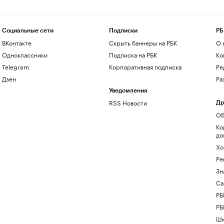
Социальные сети
Подписки
РБ
ВКонтакте
Скрыть баннеры на РБК
О 
Одноклассники
Подписка на РБК
Ко
Telegram
Корпоративная подписка
Ре
Дзен
Ра
Уведомления
RSS Новости
Др
Об
Ко
до
Хо
Ре
Зн
Са
РБ
РБ
Шк