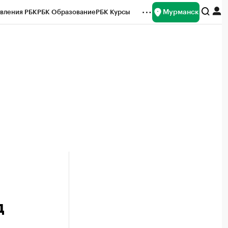
Мурманск
вления РБК
РБК Образование
РБК Курсы
рейтинги
Франшизы
Газета
ок наличной валюты
д