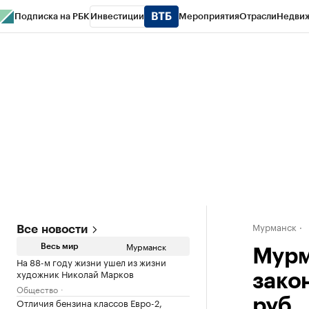
Подписка на РБК
Инвестиции
Мероприятия
Отрасли
Недви
РБК Life
Тренды
Визионеры
Национальные проекты
Город
Стиль
Кр
Спецпроекты СПб
Конференции СПб
Спецпроекты
Проверка конт
Мурманск
Все новости
Мурманск
Весь мир
Мурм
На 88-м году жизни ушел из жизни
художник Николай Марков
закон
Общество
Отличия бензина классов Евро-2,
руб.