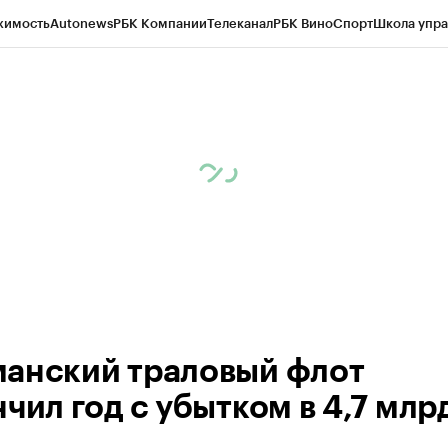
жимость
Autonews
РБК Компании
Телеканал
РБК Вино
Спорт
Школа упра
ипто
РБК Бизнес-среда
Дискуссионный клуб
Исследования
Кредитные 
рагентов
Политика
Экономика
Бизнес
Технологии и медиа
Финансы
Рын
анский траловый флот
чил год с убытком в 4,7 млр