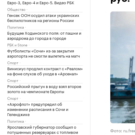
Евро-3, Евро-4 и Евро-5. Видео РБК
Общество
Генсек ООН осудил атаки украинских
беспилотников на регионы России
Политика
Будущее Ходынского поля: от пашни и
аэродрома до города в городе
РБК и Stone
Футболисты «Сочи» из-за закрытия
аэропорта не смогли вылететь на матч
Спорт
Винисиус продлил контракт с «Реалом»
на фоне слухов об уходе в «Арсенал»
Спорт
Российский прыгун в воду взял второе
золото на чемпионате Европы
Спорт
«Аэрофлот» предупредил об
изменении расписания в Сочи и
Геленджике
Политика
Ярославский губернатор сообщил о
Фото: ru.fr
потушенных резервуарах с топливом