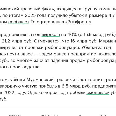
манский траловый флот», входящее в группу компан
 по итогам 2025 года получило убыток в размере 4,7
этом
сообщает
Telegram-канал «Рыбфронт».
предприятия за год
выросла
на 40% (с 15,9 млрд руб.)
 21,2 млрд руб. Отмечается, что 16 млрд руб. Мурма
выручил от продажи рыбопродукции. Убытки за год
сь почти вдвое — годом ранее предприятие показал
руб., во многом за счет падения продаж рыбопродук
ного производства.
тем, убытки Мурманский траловый флот терпит трети
екордную чистую прибыль в 6,5 млрд руб. предприят
в 2022 году. Однако через год прибыль
сменилась
уб
руб.