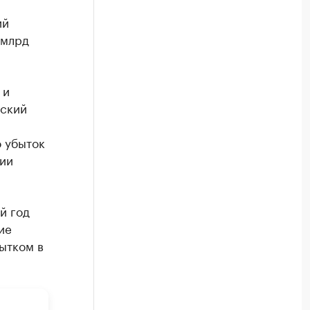
ий
 млрд
 и
нский
о убыток
ции
й год
ие
ытком в