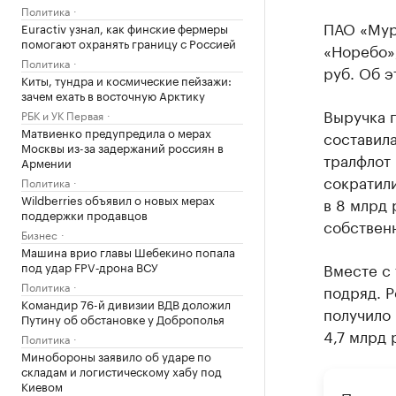
Политика
ПАО «Мур
Euractiv узнал, как финские фермеры
помогают охранять границу с Россией
«Норебо»,
Политика
руб. Об 
Киты, тундра и космические пейзажи:
зачем ехать в восточную Арктику
Выручка 
РБК и УК Первая
Матвиенко предупредила о мерах
составила
Москвы из-за задержаний россиян в
тралфлот 
Армении
сократили
Политика
Wildberries объявил о новых мерах
в 8 млрд 
поддержки продавцов
собствен
Бизнес
Машина врио главы Шебекино попала
под удар FPV‑дрона ВСУ
Вместе с 
Политика
подряд. Р
Командир 76-й дивизии ВДВ доложил
получило 
Путину об обстановке у Доброполья
4,7 млрд 
Политика
Минобороны заявило об ударе по
складам и логистическому хабу под
Киевом