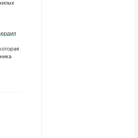
 жилых
вердил
которая
ника