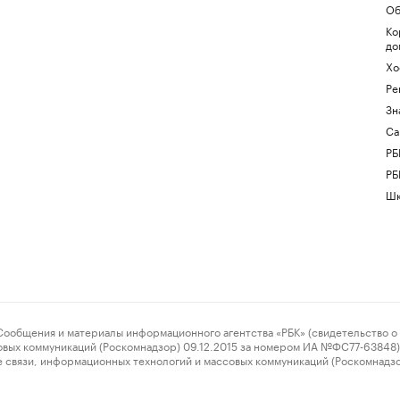
Об
Ко
до
Хо
Ре
Зн
Са
РБ
РБ
Шк
ения и материалы информационного агентства «РБК» (свидетельство о 
овых коммуникаций (Роскомнадзор) 09.12.2015 за номером ИА №ФС77-63848) 
 связи, информационных технологий и массовых коммуникаций (Роскомнадз