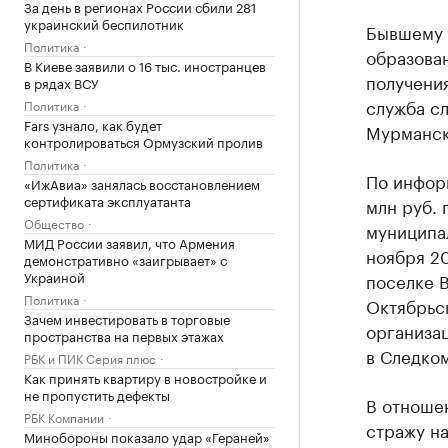
За день в регионах России сбили 281
украинский беспилотник
Бывшему 
Политика
образова
В Киеве заявили о 16 тыс. иностранцев
получения
в рядах ВСУ
служба с
Политика
Fars узнало, как будет
Мурманск
контролироваться Ормузский пролив
Политика
По информ
«ИжАвиа» занялась восстановлением
сертификата эксплуатанта
млн руб.
Общество
муниципа
МИД России заявил, что Армения
ноября 20
демонстративно «заигрывает» с
Украиной
поселке В
Политика
Октябрьск
Зачем инвестировать в торговые
организац
пространства на первых этажах
в Следко
РБК и ПИК Серия плюс
Как принять квартиру в новостройке и
не пропустить дефекты
В отноше
РБК Компании
стражу н
Минобороны показало удар «Гераней»