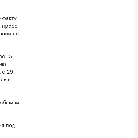
 факту
 пресс-
ссии по
ре 15
ию
 с 29
сь в
а
ообщили
ия под