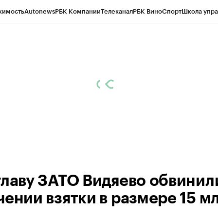
жимость
Autonews
РБК Компании
Телеканал
РБК Вино
Спорт
Школа упра
ипто
РБК Бизнес-среда
Дискуссионный клуб
Исследования
Кредитные 
рагентов
Политика
Экономика
Бизнес
Технологии и медиа
Финансы
Рын
главу ЗАТО Видяево обвинил
чении взятки в размере 15 м