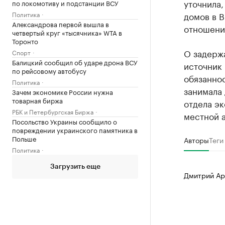
уточнила,
по локомотиву и подстанции ВСУ
Политика
домов в В
Александрова первой вышла в
отношени
четвертый круг «тысячника» WTA в
Торонто
О задержа
Спорт
Балицкий сообщил об ударе дрона ВСУ
источник
по рейсовому автобусу
обязанно
Политика
занимала 
Зачем экономике России нужна
товарная биржа
отдела э
РБК и Петербургская Биржа
местной 
Посольство Украины сообщило о
повреждении украинского памятника в
Польше
Авторы
Теги
Политика
Загрузить еще
Дмитрий Ар