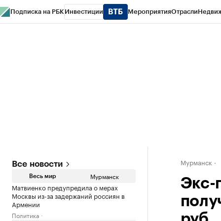
Подписка на РБК
Инвестиции
Мероприятия
Отрасли
Недви
РБК Life
Тренды
Визионеры
Национальные проекты
Город
Стиль
Кр
Спецпроекты СПб
Конференции СПб
Спецпроекты
Проверка конт
Мурманск
Все новости
Мурманск
Весь мир
Экс-
Матвиенко предупредила о мерах
Москвы из-за задержаний россиян в
полу
Армении
Политика
руб.