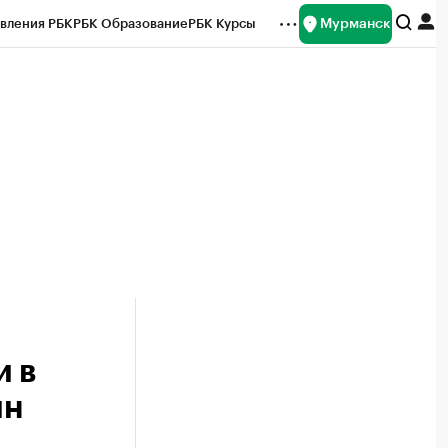
Мурманск
вления РБК
РБК Образование
РБК Курсы
рейтинги
Франшизы
Газета
ок наличной валюты
и в
лн