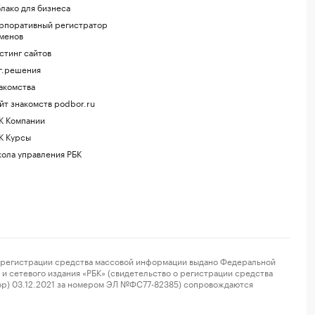
лако для бизнеса
рпоративный регистратор
менов
стинг сайтов
г.решения
акомства
йт знакомств podbor.ru
К Компании
К Курсы
ола управления РБК
регистрации средства массовой информации выдано Федеральной
и сетевого издания «РБК» (свидетельство о регистрации средства
ор) 03.12.2021 за номером ЭЛ №ФС77-82385) сопровождаются