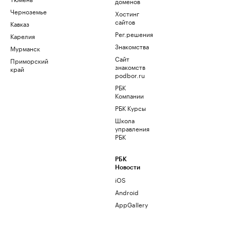
доменов
Черноземье
Хостинг
сайтов
Кавказ
Рег.решения
Карелия
Знакомства
Мурманск
Сайт
Приморский
знакомств
край
podbor.ru
РБК
Компании
РБК Курсы
Школа
управления
РБК
РБК
Новости
iOS
Android
AppGallery