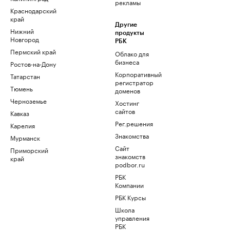
рекламы
Краснодарский
край
Другие
Нижний
продукты
Новгород
РБК
Пермский край
Облако для
бизнеса
Ростов-на-Дону
Корпоративный
Татарстан
регистратор
Тюмень
доменов
Черноземье
Хостинг
сайтов
Кавказ
Рег.решения
Карелия
Знакомства
Мурманск
Сайт
Приморский
знакомств
край
podbor.ru
РБК
Компании
РБК Курсы
Школа
управления
РБК