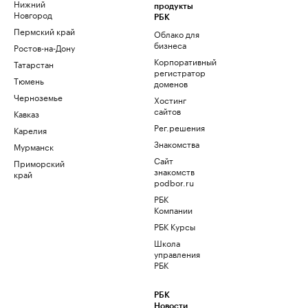
Нижний
продукты
Новгород
РБК
Пермский край
Облако для
бизнеса
Ростов-на-Дону
Корпоративный
Татарстан
регистратор
Тюмень
доменов
Черноземье
Хостинг
сайтов
Кавказ
Рег.решения
Карелия
Знакомства
Мурманск
Сайт
Приморский
знакомств
край
podbor.ru
РБК
Компании
РБК Курсы
Школа
управления
РБК
РБК
Новости