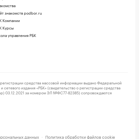
акомства
йт знакомств podbor.ru
К Компании
К Курсы
ола управления РБК
регистрации средства массовой информации выдано Федеральной
и сетевого издания «РБК» (свидетельство о регистрации средства
ор) 03.12.2021 за номером ЭЛ №ФС77-82385) сопровождаются
ерсональных данных
Политика обработки файлов cookie
·