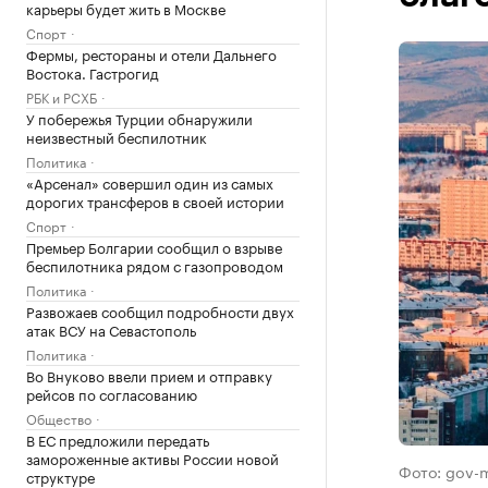
карьеры будет жить в Москве
Спорт
Фермы, рестораны и отели Дальнего
Востока. Гастрогид
РБК и РСХБ
У побережья Турции обнаружили
неизвестный беспилотник
Политика
«Арсенал» совершил один из самых
дорогих трансферов в своей истории
Спорт
Премьер Болгарии сообщил о взрыве
беспилотника рядом с газопроводом
Политика
Развожаев сообщил подробности двух
атак ВСУ на Севастополь
Политика
Во Внуково ввели прием и отправку
рейсов по согласованию
Общество
В ЕС предложили передать
замороженные активы России новой
Фото: gov-
структуре