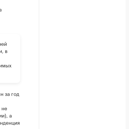
в
ней
, в
димых
н за год
 не
и), а
енденция