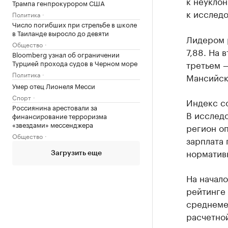
к неукло
Трампа генпрокурором США
к исслед
Политика
Число погибших при стрельбе в школе
в Таиланде выросло до девяти
Лидером 
Общество
7,88. На 
Bloomberg узнал об ограничении
Турцией прохода судов в Черном море
третьем —
Политика
Мансийск
Умер отец Лионеля Месси
Спорт
Индекс со
Россиянина арестовали за
В исследо
финансирование терроризма
«звездами» мессенджера
регион оп
Общество
зарплата 
нормативн
Загрузить еще
На начал
рейтинге 
среднемес
расчетной