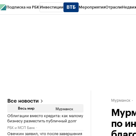
Подписка на РБК
Инвестиции
Мероприятия
Отрасли
Недви
РБК Life
Тренды
Визионеры
Национальные проекты
Город
Стиль
Кр
Спецпроекты СПб
Конференции СПб
Спецпроекты
Проверка конт
Мурманск
Все новости
Мурманск
Весь мир
Мурм
Облигации вместо кредита: как малому
бизнесу разместить публичный долг
по и
РБК и МСП Банк
Овечкин заявил, что после завершения
благ