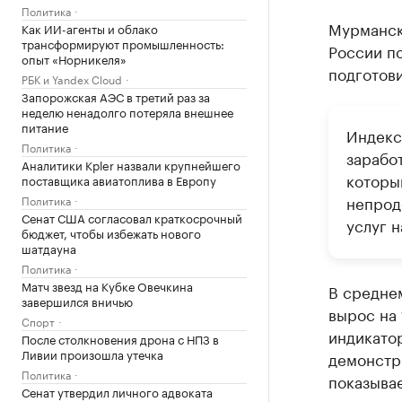
Политика
Мурманска
Как ИИ-агенты и облако
трансформируют промышленность:
России п
опыт «Норникеля»
подготов
РБК и Yandex Cloud
Запорожская АЭС в третий раз за
неделю ненадолго потеряла внешнее
питание
Индекс
Политика
зарабо
Аналитики Kpler назвали крупнейшего
которы
поставщика авиатоплива в Европу
непрод
Политика
Сенат США согласовал краткосрочный
услуг н
бюджет, чтобы избежать нового
шатдауна
Политика
Матч звезд на Кубке Овечкина
В среднем
завершился вничью
вырос на 
Спорт
индикатор
После столкновения дрона с НПЗ в
Ливии произошла утечка
демонстри
Политика
показывае
Сенат утвердил личного адвоката