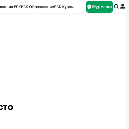
Мурманск
вления РБК
РБК Образование
РБК Курсы
рейтинги
Франшизы
Газета
ок наличной валюты
сто