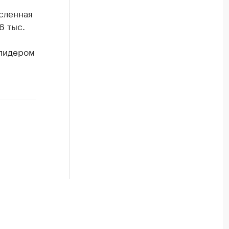
сленная
6 тыс.
лидером