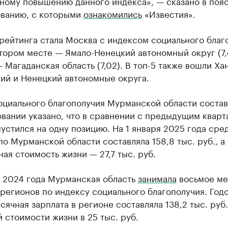
нному повышению данного индекса», — сказано в поя
ованию, с которыми
ознакомились
«Известия».
рейтинга стала Москва с индексом социального благ
втором месте — Ямало-Ненецкий автономный округ (7,
 Магаданская область (7,02). В топ-5 также вошли Ха
ий и Ненецкий автономные округа.
циального благополучия Мурманской области состави
вании указано, что в сравнении с предыдущим кварт
устился на одну позицию. На 1 января 2025 года сре
по Мурманской области составляла 158,8 тыс. руб., а
ая стоимость жизни — 27,7 тыс. руб.
о 2024 года Мурманская область
занимала
восьмое ме
регионов по индексу социального благополучия. Год
ячная зарплата в регионе составляла 138,2 тыс. руб
 стоимости жизни в 25 тыс. руб.