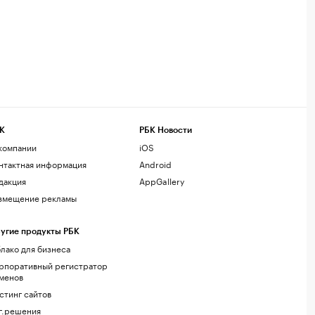
К
РБК Новости
компании
iOS
нтактная информация
Android
дакция
AppGallery
змещение рекламы
угие продукты РБК
лако для бизнеса
рпоративный регистратор
менов
стинг сайтов
г.решения