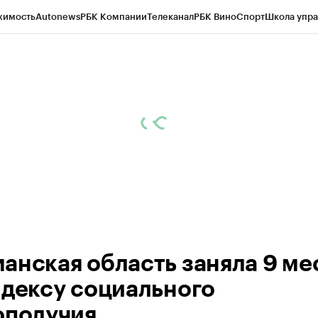
жимость
Autonews
РБК Компании
Телеканал
РБК Вино
Спорт
Школа упра
ипто
РБК Бизнес-среда
Дискуссионный клуб
Исследования
Кредитные 
рагентов
Политика
Экономика
Бизнес
Технологии и медиа
Финансы
Рын
анская область заняла 9 ме
ндексу социального
ополучия