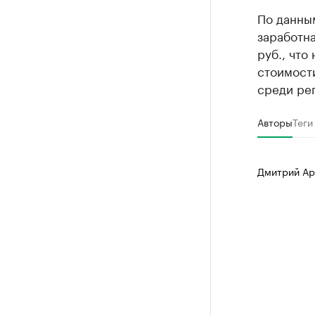
По данны
заработна
руб., что
стоимост
среди рег
Авторы
Теги
Дмитрий Ар