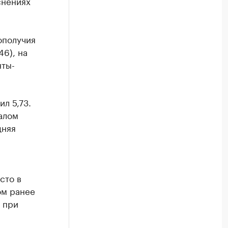
снениях
ополучия
46), на
нты-
л 5,73.
алом
дняя
сто в
ом ранее
. при