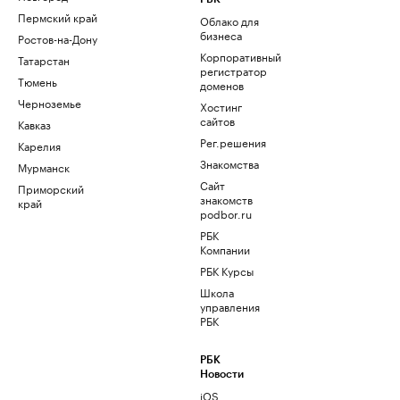
Пермский край
Облако для
бизнеса
Ростов-на-Дону
Корпоративный
Татарстан
регистратор
Тюмень
доменов
Черноземье
Хостинг
сайтов
Кавказ
Рег.решения
Карелия
Знакомства
Мурманск
Сайт
Приморский
знакомств
край
podbor.ru
РБК
Компании
РБК Курсы
Школа
управления
РБК
РБК
Новости
iOS