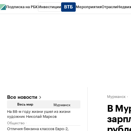
Подписка на РБК
Инвестиции
Мероприятия
Отрасли
Недви
РБК Life
Тренды
Визионеры
Национальные проекты
Город
Стиль
Кр
Спецпроекты СПб
Конференции СПб
Спецпроекты
Проверка конт
Мурманск
Все новости
Мурманск
Весь мир
В Му
На 88-м году жизни ушел из жизни
художник Николай Марков
зарпл
Общество
Отличия бензина классов Евро-2,
рубл