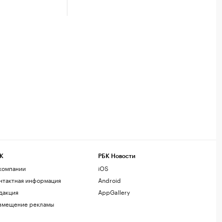
К
РБК Новости
компании
iOS
нтактная информация
Android
дакция
AppGallery
змещение рекламы