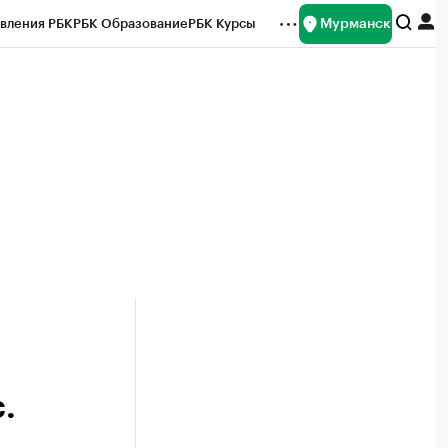
Мурманск
вления РБК
РБК Образование
РБК Курсы
рейтинги
Франшизы
Газета
ок наличной валюты
.