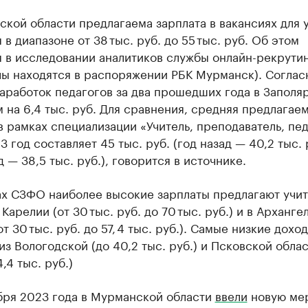
кой области предлагаема зарплата в вакансиях для 
 в диапазоне от 38 тыс. руб. до 55 тыс. руб. Об этом
 в исследовании аналитиков службы онлайн-рекрутин
лы находятся в распоряжении РБК Мурманск). Соглас
аработок педагогов за два прошедших года в Заполяр
 на 6,4 тыс. руб. Для сравнения, средняя предлагае
в рамках специализации «Учитель, преподаватель, пед
3 год составляет 45 тыс. руб. (год назад — 40,2 тыс. 
д — 38,5 тыс. руб.), говорится в источнике.
ах СЗФО наиболее высокие зарплаты предлагают учит
Карелии (от 30 тыс. руб. до 70 тыс. руб.) и в Арханге
от 30 тыс. руб. до 57, 4 тыс. руб.). Самые низкие дохо
из Вологодской (до 40,2 тыс. руб.) и Псковской облас
,4 тыс. руб.)
ября 2023 года в Мурманской области
ввели
новую ме