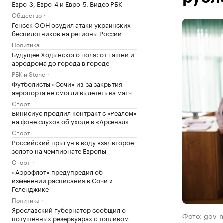
Евро-3, Евро-4 и Евро-5. Видео РБК
Общество
Генсек ООН осудил атаки украинских
беспилотников на регионы России
Политика
Будущее Ходынского поля: от пашни и
аэродрома до города в городе
РБК и Stone
Футболисты «Сочи» из-за закрытия
аэропорта не смогли вылететь на матч
Спорт
Винисиус продлил контракт с «Реалом»
на фоне слухов об уходе в «Арсенал»
Спорт
Российский прыгун в воду взял второе
золото на чемпионате Европы
Спорт
«Аэрофлот» предупредил об
изменении расписания в Сочи и
Геленджике
Политика
Ярославский губернатор сообщил о
Фото: gov-
потушенных резервуарах с топливом