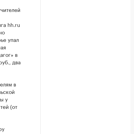
учителей
га hh.ru
но
ье упал
мая
агог» в
руб., два
елям в
льской
ды у
тей (от
ру