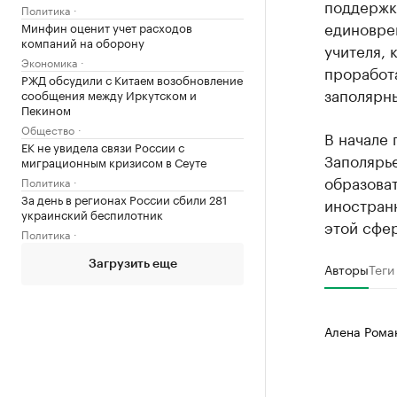
поддержки
Политика
единоврем
Минфин оценит учет расходов
компаний на оборону
учителя, 
Экономика
проработ
РЖД обсудили с Китаем возобновление
заполярны
сообщения между Иркутском и
Пекином
Общество
В начале 
ЕК не увидела связи России с
Заполярь
миграционным кризисом в Сеуте
образова
Политика
За день в регионах России сбили 281
иностранн
украинский беспилотник
этой сфер
Политика
Загрузить еще
Авторы
Теги
Алена Рома