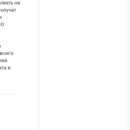
овать на
получат
и
00
в
всего
лей
та в