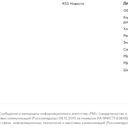
RSS Новости
Др
Об
Ко
до
Хо
Ре
Зн
Са
РБ
РБ
Шк
ения и материалы информационного агентства «РБК» (свидетельство о 
овых коммуникаций (Роскомнадзор) 09.12.2015 за номером ИА №ФС77-63848) 
 связи, информационных технологий и массовых коммуникаций (Роскомнадз