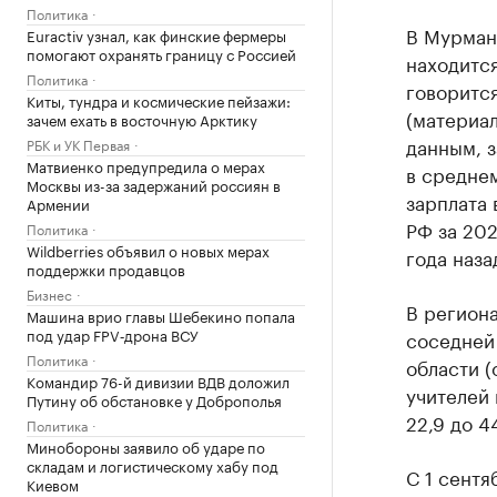
Политика
В Мурманс
Euractiv узнал, как финские фермеры
помогают охранять границу с Россией
находится
Политика
говорится
Киты, тундра и космические пейзажи:
(материа
зачем ехать в восточную Арктику
данным, з
РБК и УК Первая
Матвиенко предупредила о мерах
в среднем
Москвы из-за задержаний россиян в
зарплата 
Армении
РФ за 202
Политика
Wildberries объявил о новых мерах
года наза
поддержки продавцов
Бизнес
В регион
Машина врио главы Шебекино попала
под удар FPV‑дрона ВСУ
соседней 
Политика
области (
Командир 76-й дивизии ВДВ доложил
учителей 
Путину об обстановке у Доброполья
22,9 до 44
Политика
Минобороны заявило об ударе по
складам и логистическому хабу под
С 1 сент
Киевом