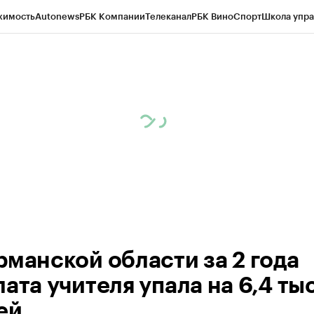
жимость
Autonews
РБК Компании
Телеканал
РБК Вино
Спорт
Школа упра
ипто
РБК Бизнес-среда
Дискуссионный клуб
Исследования
Кредитные 
рагентов
Политика
Экономика
Бизнес
Технологии и медиа
Финансы
Рын
рманской области за 2 года
ата учителя упала на 6,4 тыс
ей