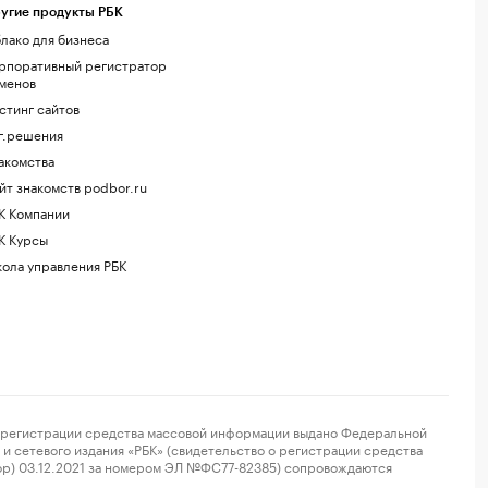
угие продукты РБК
лако для бизнеса
рпоративный регистратор
менов
стинг сайтов
г.решения
акомства
йт знакомств podbor.ru
К Компании
К Курсы
ола управления РБК
регистрации средства массовой информации выдано Федеральной
и сетевого издания «РБК» (свидетельство о регистрации средства
ор) 03.12.2021 за номером ЭЛ №ФС77-82385) сопровождаются