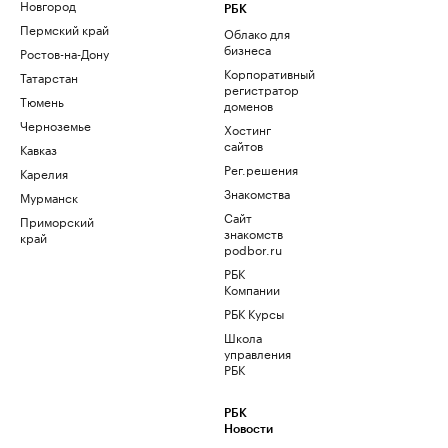
Новгород
РБК
Пермский край
Облако для
бизнеса
Ростов-на-Дону
Корпоративный
Татарстан
регистратор
Тюмень
доменов
Черноземье
Хостинг
сайтов
Кавказ
Рег.решения
Карелия
Знакомства
Мурманск
Сайт
Приморский
знакомств
край
podbor.ru
РБК
Компании
РБК Курсы
Школа
управления
РБК
РБК
Новости