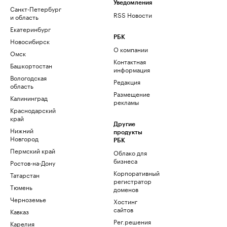
Уведомления
Санкт-Петербург
RSS Новости
и область
Екатеринбург
РБК
Новосибирск
О компании
Омск
Контактная
Башкортостан
информация
Вологодская
Редакция
область
Размещение
Калининград
рекламы
Краснодарский
край
Другие
Нижний
продукты
Новгород
РБК
Пермский край
Облако для
бизнеса
Ростов-на-Дону
Корпоративный
Татарстан
регистратор
Тюмень
доменов
Черноземье
Хостинг
сайтов
Кавказ
Рег.решения
Карелия