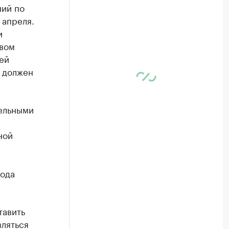
ний по
 апреля.
и
твом
ей
 должен
ельными
ной
вода
тавить
вляться