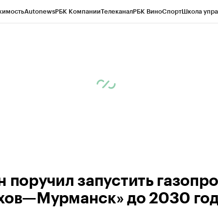
жимость
Autonews
РБК Компании
Телеканал
РБК Вино
Спорт
Школа упра
ипто
РБК Бизнес-среда
Дискуссионный клуб
Исследования
Кредитные 
рагентов
Политика
Экономика
Бизнес
Технологии и медиа
Финансы
Рын
н поручил запустить газопр
хов—Мурманск» до 2030 го