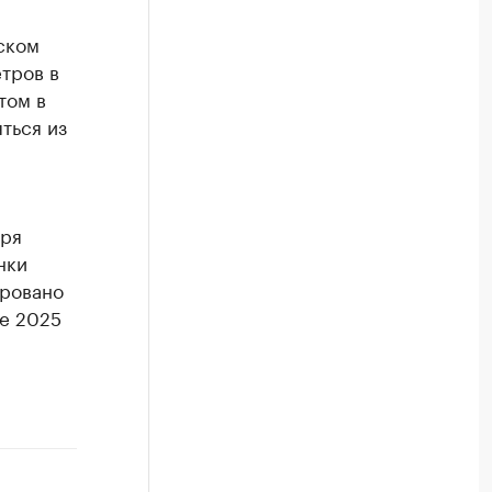
ском
тров в
том в
ться из
оря
нки
ировано
ре 2025