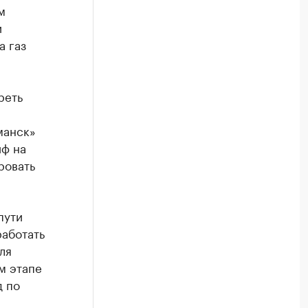
м
и
а газ
реть
манск»
иф на
ровать
пути
работать
ля
м этапе
д по