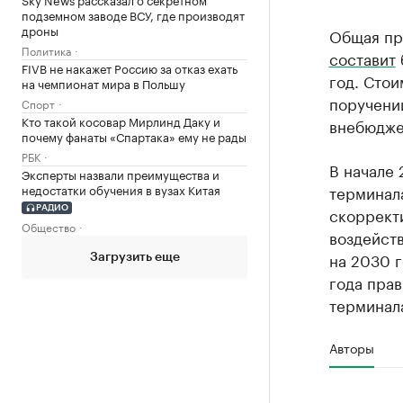
подземном заводе ВСУ, где производят
дроны
Общая пр
Политика
составит
FIVB не накажет Россию за отказ ехать
год. Стои
на чемпионат мира в Польшу
поручени
Спорт
Кто такой косовар Мирлинд Даку и
внебюдже
почему фанаты «Спартака» ему не рады
РБК
В начале 
Эксперты назвали преимущества и
недостатки обучения в вузах Китая
терминал
скоррект
РАДИО
Общество
воздейст
на 2030 г
Загрузить еще
года пра
терминала
Авторы