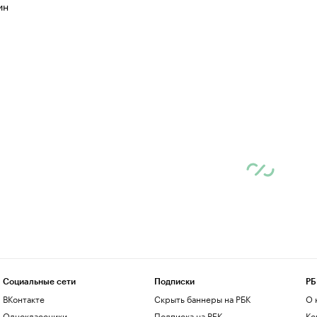
ин
Социальные сети
Подписки
РБ
ВКонтакте
Скрыть баннеры на РБК
О 
Одноклассники
Подписка на РБК
Ко