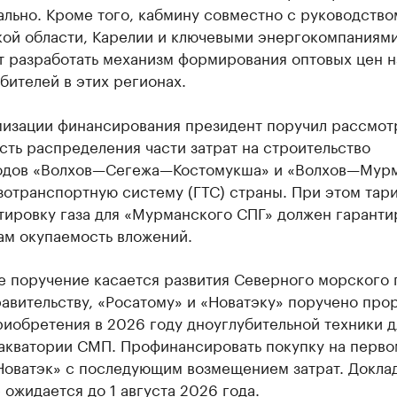
льно. Кроме того, кабмину совместно с руководство
ой области, Карелии и ключевыми энергокомпаниям
 разработать механизм формирования оптовых цен н
бителей в этих регионах.
мизации финансирования президент поручил рассмот
ть распределения части затрат на строительство
одов «Волхов—Сегежа—Костомукша» и «Волхов—Мур
зотранспортную систему (ГТС) страны. При этом тар
тировку газа для «Мурманского СПГ» должен гаранти
ам окупаемость вложений.
е поручение касается развития Северного морского 
авительству, «Росатому» и «Новатэку» поручено про
иобретения в 2026 году дноуглубительной техники д
 акватории СМП. Профинансировать покупку на перво
Новатэк» с последующим возмещением затрат. Докла
 ожидается до 1 августа 2026 года.