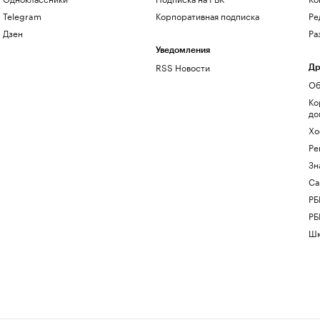
Telegram
Корпоративная подписка
Ре
Дзен
Ра
Уведомления
RSS Новости
Др
Об
Ко
до
Хо
Ре
Зн
Са
РБ
РБ
Шк