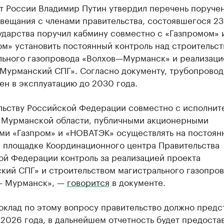
т России Владимир Путин утвердил перечень поруче
вещания с членами правительства, состоявшегося 23
ударства поручил кабмину совместно с «Газпромом» 
м» установить постоянный контроль над строительс
льного газопровода «Волхов—Мурманск» и реализаци
«Мурманский СПГ». Согласно документу, трубопровод
ен в эксплуатацию до 2030 года.
льству Российской Федерации совместно с исполнит
 Мурманской области, публичными акционерными
ми «Газпром» и «НОВАТЭК» осуществлять на постоян
а площадке Координационного центра Правительства
ой Федерации контроль за реализацией проекта
кий СПГ» и строительством магистрального газопро
— Мурманск», —
говорится
в документе.
оклад по этому вопросу правительство должно предс
 2026 года, в дальнейшем отчетность будет предоста