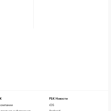
К
РБК Новости
компании
iOS
нтактная информация
Android