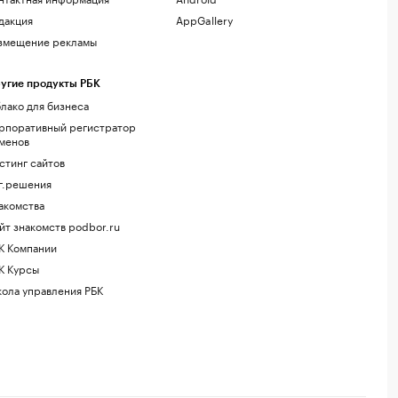
дакция
AppGallery
змещение рекламы
угие продукты РБК
лако для бизнеса
рпоративный регистратор
менов
стинг сайтов
г.решения
акомства
йт знакомств podbor.ru
К Компании
К Курсы
ола управления РБК