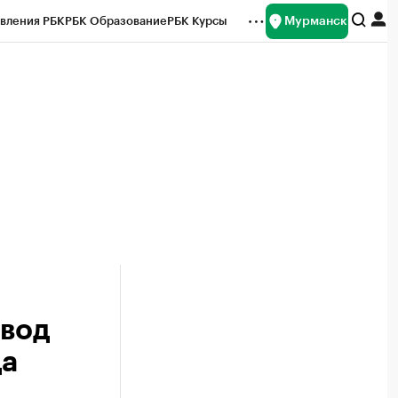
Мурманск
вления РБК
РБК Образование
РБК Курсы
рейтинги
Франшизы
Газета
ок наличной валюты
овод
да