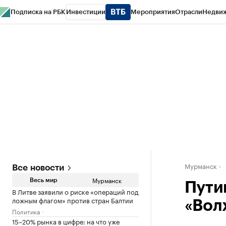
Подписка на РБК
Инвестиции
Мероприятия
Отрасли
Недви
РБК Life
Тренды
Визионеры
Национальные проекты
Город
Стиль
Кр
Спецпроекты СПб
Конференции СПб
Спецпроекты
Проверка конт
Мурманск
Все новости
Мурманск
Весь мир
Пути
В Литве заявили о риске «операций под
ложным флагом» против стран Балтии
«Вол
Политика
15–20% рынка в цифре: на что уже