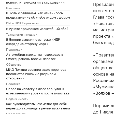
повлияли технологии в страховании
Президен
Компании
итогам со
Школы с отличием: как изменилось
Глава гос
представление об учебе рядом с домом
«Новатэко
РБК и ПИК Серия плюс
В Рунете произошел масштабный сбой
магистра
Технологии и медиа
проекта 
В Японии заявили о запуске КНДР
быть введ
снаряда «в сторону моря»
Политика
«Правите
Автомобиль наехал на пешеходов в
Омске, ранены восемь человек
органами
Общество
общества
МИД Польши сравнил идею переноса
основе н
посольства России с разрывом
отношений
Российск
Политика
«Мурманс
Спрос на ипотеку в июле вернулся к
«Волхов 
естественному уровню после ажиотажа
Недвижимость
Как руководитель незаметно для себя
Первый д
переводит команду в режим выживания
до 1 июля
Образование