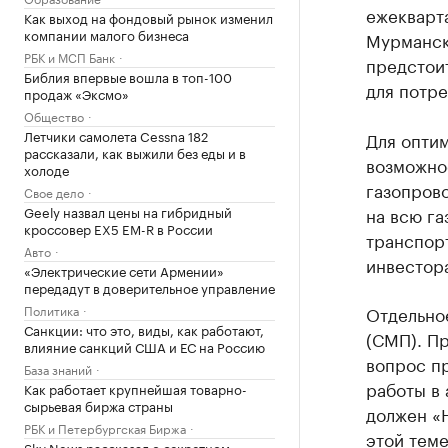
ежекварта
Как выход на фондовый рынок изменил
компании малого бизнеса
Мурманск
РБК и МСП Банк
предстоит
Библия впервые вошла в топ-100
для потре
продаж «Эксмо»
Общество
Летчики самолета Cessna 182
Для опти
рассказали, как выжили без еды и в
возможнос
холоде
газопров
Свое дело
Geely назвал цены на гибридный
на всю га
кроссовер EX5 EM-R в России
транспор
Авто
инвестор
«Электрические сети Армении»
передадут в доверительное управление
Политика
Отдельно
Санкции: что это, виды, как работают,
(СМП). Пр
влияние санкций США и ЕС на Россию
вопрос пр
База знаний
работы в
Как работает крупнейшая товарно-
сырьевая биржа страны
должен «
РБК и Петербургская Биржа
этой теме
Sky News рассказал о секретном